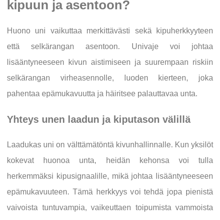
kipuun ja asentoon?
Huono uni vaikuttaa merkittävästi sekä kipuherkkyyteen
että selkärangan asentoon. Univaje voi johtaa
lisääntyneeseen kivun aistimiseen ja suurempaan riskiin
selkärangan virheasennolle, luoden kierteen, joka
pahentaa epämukavuutta ja häiritsee palauttavaa unta.
Yhteys unen laadun ja kiputason välillä
Laadukas uni on välttämätöntä kivunhallinnalle. Kun yksilöt
kokevat huonoa unta, heidän kehonsa voi tulla
herkemmäksi kipusignaalille, mikä johtaa lisääntyneeseen
epämukavuuteen. Tämä herkkyys voi tehdä jopa pienistä
vaivoista tuntuvampia, vaikeuttaen toipumista vammoista