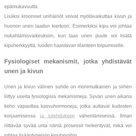
epämukavuutta.
Lisäksi krooniset unihäiriöt voivat myötävaikuttaa kivun ja
huonon unen laadun kiertoon. Esimerkiksi kipu voi johtaa
nukahtamisvaikeuksiin, kun taas unen puute voi lisätä
kipuherkkyyttä, luoden haastavan tilanteen toipumiselle.
Fysiologiset mekanismit, jotka yhdistävät
unen ja kivun
Unen ja kivun välinen suhde on monimutkainen ja siihen
liittyy useita fysiologisia mekanismeja. Syvän unen aikana
keho vapauttaa kasvuhormoneja, jotka auttavat kudosten
korjaamisessa
ja tulehduksen
vähentämisessä. Ilman
riittävää syvää unta nämä prosessit heikentyvät, mikä voi
johtaa lisääntyneisiin kiputasoihin.