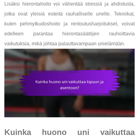
Lisäksi hierontahoito voi vähentää stressiä ja ahdistusta,
jotka ovat yleisiä esteitä rauhalliselle unelle. Tekniikat,
kuten pehmytkudoshoito ja rentoutusharjoitukset, voivat
edelleen parantaa hierontasäätöjen rauhoittavia
vaikutuksia, mikä johtaa palauttavampaan unielämään.
Kuinka huono uni vaikuttaa