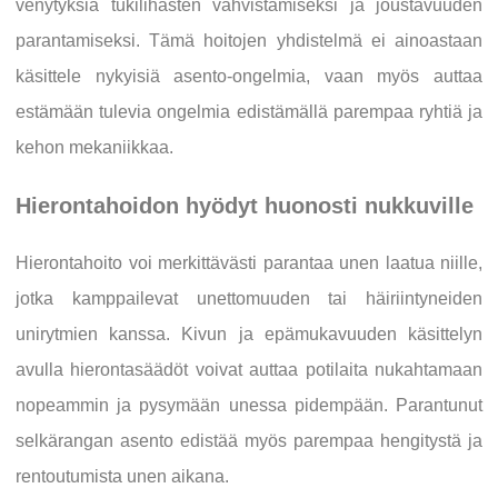
venytyksiä tukilihasten vahvistamiseksi ja joustavuuden
parantamiseksi. Tämä hoitojen yhdistelmä ei ainoastaan
käsittele nykyisiä asento-ongelmia, vaan myös auttaa
estämään tulevia ongelmia edistämällä parempaa ryhtiä ja
kehon mekaniikkaa.
Hierontahoidon hyödyt huonosti nukkuville
Hierontahoito voi merkittävästi parantaa unen laatua niille,
jotka kamppailevat unettomuuden tai häiriintyneiden
unirytmien kanssa. Kivun ja epämukavuuden käsittelyn
avulla hierontasäädöt voivat auttaa potilaita nukahtamaan
nopeammin ja pysymään unessa pidempään. Parantunut
selkärangan asento edistää myös parempaa hengitystä ja
rentoutumista unen aikana.