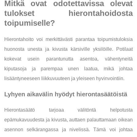
Mitkä ovat odotettavissa olevat
tulokset hierontahoidosta
toipumiselle?
Hierontahoito voi merkittävästi parantaa toipumistuloksia
huonosta unesta ja kivusta kärsiville yksilöille. Potilaat
kokevat usein parantunutta asentoa, vähentyneitä
kiputasoja ja parempaa unen laatua, mikä johtaa
lisääntyneeseen liikkuvuuteen ja yleiseen hyvinvointiin.
Lyhyen aikavälin hyödyt hierontasäätöistä
Hierontasäätö tarjoaa välitöntä helpotusta
epämukavuudesta ja kivusta, auttaen palauttamaan oikean
asennon selkärangassa ja nivelissä. Tämä voi johtaa