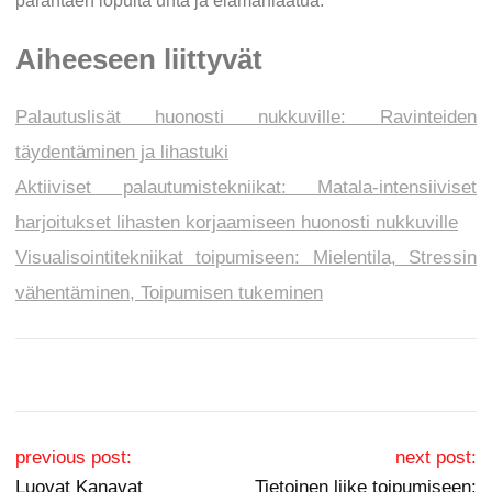
parantaen lopulta unta ja elämänlaatua.
Aiheeseen liittyvät
Palautuslisät huonosti nukkuville: Ravinteiden
täydentäminen ja lihastuki
Aktiiviset palautumistekniikat: Matala-intensiiviset
harjoitukset lihasten korjaamiseen huonosti nukkuville
Visualisointitekniikat toipumiseen: Mielentila, Stressin
vähentäminen, Toipumisen tukeminen
Post navigation
previous post:
next post:
Luovat Kanavat
Tietoinen liike toipumiseen: