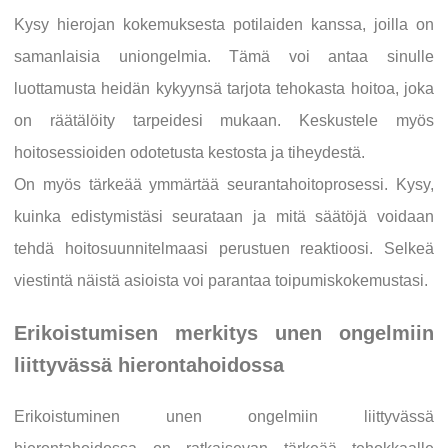
Kysy hierojan kokemuksesta potilaiden kanssa, joilla on
samanlaisia uniongelmia. Tämä voi antaa sinulle
luottamusta heidän kykyynsä tarjota tehokasta hoitoa, joka
on räätälöity tarpeidesi mukaan. Keskustele myös
hoitosessioiden odotetusta kestosta ja tiheydestä.
On myös tärkeää ymmärtää seurantahoitoprosessi. Kysy,
kuinka edistymistäsi seurataan ja mitä säätöjä voidaan
tehdä hoitosuunnitelmaasi perustuen reaktioosi. Selkeä
viestintä näistä asioista voi parantaa toipumiskokemustasi.
Erikoistumisen merkitys unen ongelmiin
liittyvässä hierontahoidossa
Erikoistuminen unen ongelmiin liittyvässä