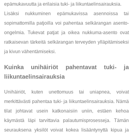
epämukavuutta ja erilaisia tuki- ja liikuntaelinsairauksia.
Lisäksi nukkuminen epämukavissa asennoissa tai
sopimattomilla patjoilla voi pahentaa selkärangan asento-
ongelmia. Tukevat patjat ja oikea nukkuma-asento ovat
ratkaisevan tärkeitä selkärangan terveyden ylläpitämiseksi
ja kivun vähentämiseksi.
Kuinka unihäiriöt pahentavat tuki- ja
liikuntaelinsairauksia
Unihäiriöt, kuten unettomuus tai uniapnea, voivat
merkittävästi pahentaa tuki- ja liikuntaelinsairauksia. Nämä
tilat johtavat usein katkonaisiin uniin, estäen kehoa
käymästä läpi tarvittavia palautumisprosesseja. Tämän
seurauksena yksilöt voivat kokea lisääntynyttä kipua ja