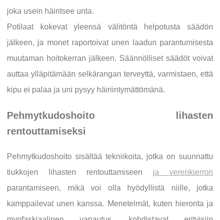
joka usein häiritsee unta.
Potilaat kokevat yleensä välitöntä helpotusta säädön
jälkeen, ja monet raportoivat unen laadun parantumisesta
muutaman hoitokerran jälkeen. Säännölliset säädöt voivat
auttaa ylläpitämään selkärangan terveyttä, varmistaen, että
kipu ei palaa ja uni pysyy häiriintymättömänä.
Pehmytkudoshoito lihasten
rentouttamiseksi
Pehmytkudoshoito sisältää tekniikoita, jotka on suunnattu
tiukkojen lihasten rentouttamiseen
ja verenkierron
parantamiseen, mikä voi olla hyödyllistä niille, jotka
kamppailevat unen kanssa. Menetelmät, kuten hieronta ja
myofaskiaalinen vapautus, kohdistavat erityisiin