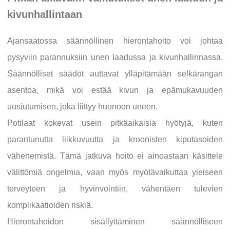
kivunhallintaan
Ajansaatossa säännöllinen hierontahoito voi johtaa
pysyviin parannuksiin unen laadussa ja kivunhallinnassa.
Säännölliset säädöt auttavat ylläpitämään selkärangan
asentoa, mikä voi estää kivun ja epämukavuuden
uusiutumisen, joka liittyy huonoon uneen.
Potilaat kokevat usein pitkäaikaisia hyötyjä, kuten
parantunutta liikkuvuutta ja kroonisten kiputasoiden
vähenemistä. Tämä jatkuva hoito ei ainoastaan käsittele
välittömiä ongelmia, vaan myös myötävaikuttaa yleiseen
terveyteen ja hyvinvointiin, vähentäen tulevien
komplikaatioiden riskiä.
Hierontahoidon sisällyttäminen säännölliseen