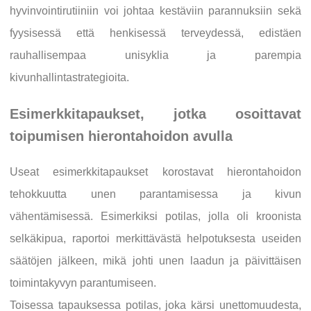
hyvinvointirutiiniin voi johtaa kestäviin parannuksiin sekä
fyysisessä että henkisessä terveydessä, edistäen
rauhallisempaa unisyklia ja parempia
kivunhallintastrategioita.
Esimerkkitapaukset, jotka osoittavat
toipumisen hierontahoidon avulla
Useat esimerkkitapaukset korostavat hierontahoidon
tehokkuutta unen parantamisessa ja kivun
vähentämisessä. Esimerkiksi potilas, jolla oli kroonista
selkäkipua, raportoi merkittävästä helpotuksesta useiden
säätöjen jälkeen, mikä johti unen laadun ja päivittäisen
toimintakyvyn parantumiseen.
Toisessa tapauksessa potilas, joka kärsi unettomuudesta,