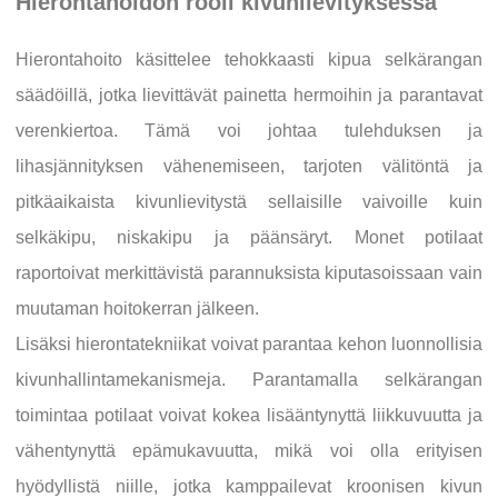
Hierontahoidon rooli kivunlievityksessä
Hierontahoito käsittelee tehokkaasti kipua selkärangan
säädöillä, jotka lievittävät painetta hermoihin ja parantavat
verenkiertoa. Tämä voi johtaa tulehduksen ja
lihasjännityksen vähenemiseen, tarjoten välitöntä ja
pitkäaikaista kivunlievitystä sellaisille vaivoille kuin
selkäkipu, niskakipu ja päänsäryt. Monet potilaat
raportoivat merkittävistä parannuksista kiputasoissaan vain
muutaman hoitokerran jälkeen.
Lisäksi hierontatekniikat voivat parantaa kehon luonnollisia
kivunhallintamekanismeja. Parantamalla selkärangan
toimintaa potilaat voivat kokea lisääntynyttä liikkuvuutta ja
vähentynyttä epämukavuutta, mikä voi olla erityisen
hyödyllistä niille, jotka kamppailevat kroonisen kivun