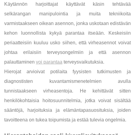
Käytännön harjoittajat käyttävät käsin tehtävää
selkärangan manipulointia ja muita tekniikoita
varmistaakseen oikean asennon, jonka uskotaan edistävän
kehon luonnollista kykyä parantaa itseään. Keskeisiin
periaatteisiin kuuluu usko siihen, että virheasennot voivat
johtaa erilaisiin terveysongelmiin ja että asennon
palauttaminen
voi parantaa
terveysvaikutuksia.
Hierojat arvioivat potilaita fyysisten tutkimusten ja
diagnostisten kuvantamismenetelmien avulla
tunnistaakseen virheasentoja. He kehittävät sitten
henkilökohtaisia hoitosuunnitelmia, jotka voivat sisältää
sääntöjä, harjoituksia ja elämäntapasuosituksia, joiden
tavoitteena on tukea toipumista ja estää tulevia ongelmia.