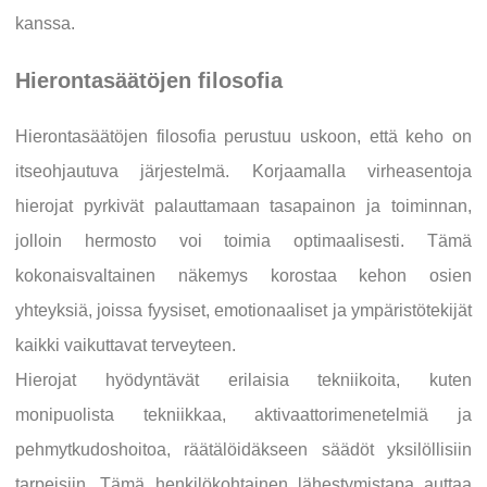
kanssa.
Hierontasäätöjen filosofia
Hierontasäätöjen filosofia perustuu uskoon, että keho on
itseohjautuva järjestelmä. Korjaamalla virheasentoja
hierojat pyrkivät palauttamaan tasapainon ja toiminnan,
jolloin hermosto voi toimia optimaalisesti. Tämä
kokonaisvaltainen näkemys korostaa kehon osien
yhteyksiä, joissa fyysiset, emotionaaliset ja ympäristötekijät
kaikki vaikuttavat terveyteen.
Hierojat hyödyntävät erilaisia tekniikoita, kuten
monipuolista tekniikkaa, aktivaattorimenetelmiä ja
pehmytkudoshoitoa, räätälöidäkseen säädöt yksilöllisiin
tarpeisiin. Tämä henkilökohtainen lähestymistapa auttaa