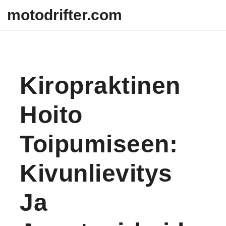
Skip to content
motodrifter.com
Kiropraktinen
Hoito
Toipumiseen:
Kivunlievitys
Ja