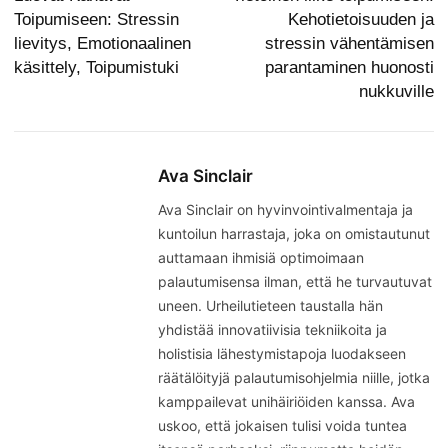
Toipumiseen: Stressin
Kehotietoisuuden ja
lievitys, Emotionaalinen
stressin vähentämisen
käsittely, Toipumistuki
parantaminen huonosti
nukkuville
Ava Sinclair
Ava Sinclair on hyvinvointivalmentaja ja
kuntoilun harrastaja, joka on omistautunut
auttamaan ihmisiä optimoimaan
palautumisensa ilman, että he turvautuvat
uneen. Urheilutieteen taustalla hän
yhdistää innovatiivisia tekniikoita ja
holistisia lähestymistapoja luodakseen
räätälöityjä palautumisohjelmia niille, jotka
kamppailevat unihäiriöiden kanssa. Ava
uskoo, että jokaisen tulisi voida tuntea