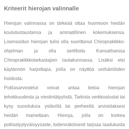
Kriteerit hierojan valinnalle
Hierojan valinnassa on tärkeää ottaa huomioon heidän
koulutustaustansa ja ammatillinen kokemuksensa.
Lisensoidun hierojan tulisi olla suorittanut Chiropraktikko-
ohjelman ja olla sertifioitu Kansallisessa
Chiropraktikkotarkastajien lautakunnassa. Lisäksi etsi
käytännön harjoittajia, joilla on näyttöä unihäiriöiden
hoidosta.
Potilasarvostelut voivat antaa tietoa hierojan
tehokkuudesta ja viestintätyylistä. Tarkista verkkoalustat tai
kysy suosituksia ystäviltä tai perheeltä arvioidaksesi
heidän mainettaan. Hieroja, jolla on korkea
potilastyytyväisyysaste, todennäköisesti tarjoaa laadukasta