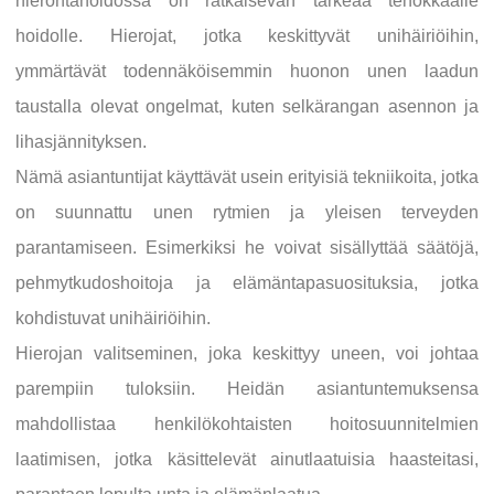
hierontahoidossa on ratkaisevan tärkeää tehokkaalle
hoidolle. Hierojat, jotka keskittyvät unihäiriöihin,
ymmärtävät todennäköisemmin huonon unen laadun
taustalla olevat ongelmat, kuten selkärangan asennon ja
lihasjännityksen.
Nämä asiantuntijat käyttävät usein erityisiä tekniikoita, jotka
on suunnattu unen rytmien ja yleisen terveyden
parantamiseen. Esimerkiksi he voivat sisällyttää säätöjä,
pehmytkudoshoitoja ja elämäntapasuosituksia, jotka
kohdistuvat unihäiriöihin.
Hierojan valitseminen, joka keskittyy uneen, voi johtaa
parempiin tuloksiin. Heidän asiantuntemuksensa
mahdollistaa henkilökohtaisten hoitosuunnitelmien
laatimisen, jotka käsittelevät ainutlaatuisia haasteitasi,