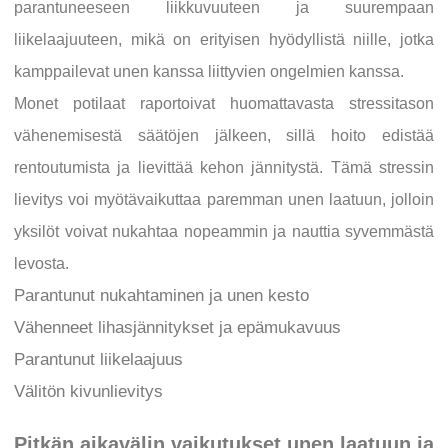
parantuneeseen liikkuvuuteen ja suurempaan
liikelaajuuteen, mikä on erityisen hyödyllistä niille, jotka
kamppailevat unen kanssa liittyvien ongelmien kanssa.
Monet potilaat raportoivat huomattavasta stressitason
vähenemisestä säätöjen jälkeen, sillä hoito edistää
rentoutumista ja lievittää kehon jännitystä. Tämä stressin
lievitys voi myötävaikuttaa paremman unen laatuun, jolloin
yksilöt voivat nukahtaa nopeammin ja nauttia syvemmästä
levosta.
Parantunut nukahtaminen ja unen kesto
Vähenneet lihasjännitykset ja epämukavuus
Parantunut liikelaajuus
Välitön kivunlievitys
Pitkän aikavälin vaikutukset unen laatuun ja