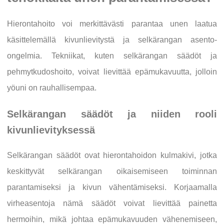
Hierontahoito voi merkittävästi parantaa unen laatua
käsittelemällä kivunlievitystä ja selkärangan asento-
ongelmia. Tekniikat, kuten selkärangan säädöt ja
pehmytkudoshoito, voivat lievittää epämukavuutta, jolloin
yöuni on rauhallisempaa.
Selkärangan säädöt ja niiden rooli
kivunlievityksessä
Selkärangan säädöt ovat hierontahoidon kulmakivi, jotka
keskittyvät selkärangan oikaisemiseen toiminnan
parantamiseksi ja kivun vähentämiseksi. Korjaamalla
virheasentoja nämä säädöt voivat lievittää painetta
hermoihin, mikä johtaa epämukavuuden vähenemiseen,